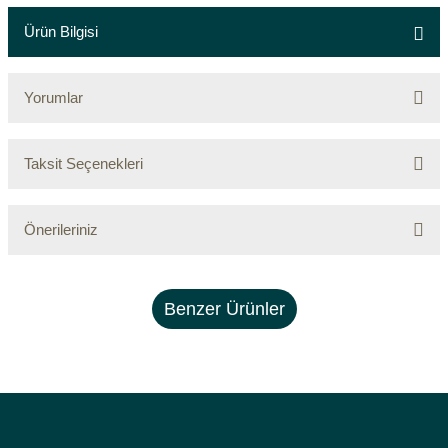
Ürün Bilgisi
Yorumlar
Taksit Seçenekleri
Bu ürüne ilk yorumu siz yapın!
Yorum Yaz
Önerileriniz
Bu ürünün fiyat bilgisi, resim, ürün açıklamalarında ve diğer konularda
yetersiz gördüğünüz noktaları öneri formunu kullanarak tarafımıza
iletebilirsiniz.
Benzer Ürünler
Görüş ve önerileriniz için teşekkür ederiz.
Ürün resmi kalitesiz, bozuk veya görüntülenemiyor.
Ürün açıklamasında eksik bilgiler bulunuyor.
Ürün bilgilerinde hatalar bulunuyor.