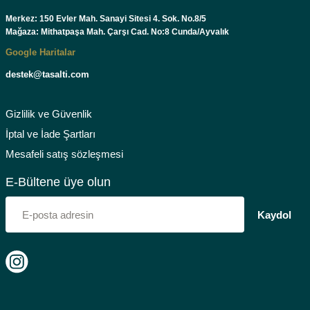
Ürün fiyatı diğer sitelerden daha pahalı.
Merkez: 150 Evler Mah. Sanayi Sitesi 4. Sok. No.8/5
Bu ürüne benzer farklı alternatifler olmalı.
Mağaza: Mithatpaşa Mah. Çarşı Cad. No:8 Cunda/Ayvalık
Google Haritalar
destek@tasalti.com
Gizlilik ve Güvenlik
Gönder
İptal ve İade Şartları
Mesafeli satış sözleşmesi
E-Bültene üye olun
Kaydol