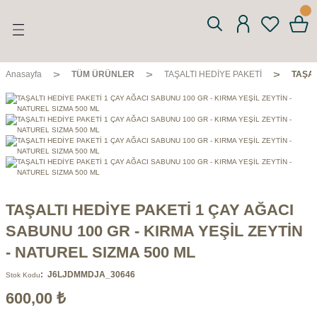
Geri Dön
Geri Dön
Geri Dön
Geri Dön
n
nyağı
m
AÇ DÖNÜŞÜMLERİ
Anasayfa
TÜM ÜRÜNLER
TAŞALTI HEDİYE PAKETİ
TAŞAL
TAŞALTI HEDİYE PAKETİ 1 ÇAY AĞACI
SABUNU 100 GR - KIRMA YEŞİL ZEYTİN
- NATUREL SIZMA 500 ML
J6LJDMMDJA_30646
Stok Kodu
600,00 ₺