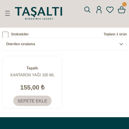
Geri Dön
Geri Dön
Geri Dön
Geri Dön
n
nyağı
m
AÇ DÖNÜŞÜMLERİ
Stoktakiler
Toplam 1 ürün
Taşaltı
KANTARON YAĞI 100 ML
155,00 ₺
SEPETE EKLE