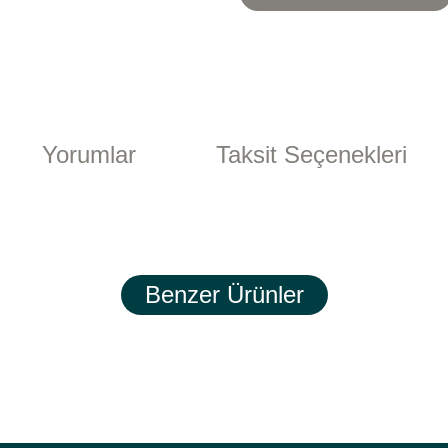
Yorumlar
Taksit Seçenekleri
rsiz gördüğünüz noktaları öneri formunu kullanarak tarafımıza iletebilirsiniz.
Bu ürüne ilk yorumu siz yapın!
Benzer Ürünler
Yorum Yaz