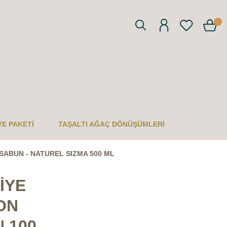
YE PAKETİ
TAŞALTI AĞAÇ DÖNÜŞÜMLERİ
 SABUN - NATUREL SIZMA 500 ML
İYE
ON
 100